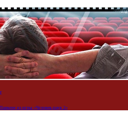
т
Паркере из игры «Человек-паук 2»