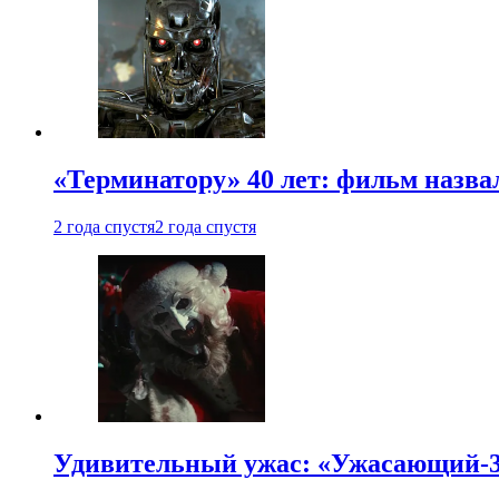
«Терминатору» 40 лет: фильм назв
2 года спустя
2 года спустя
Удивительный ужас: «Ужасающий-3»