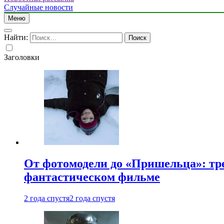
Случайные новости
Меню
Найти:
Заголовки
От фотомодели до «Пришельца»: тр
фантастическом фильме
2 года спустя
2 года спустя