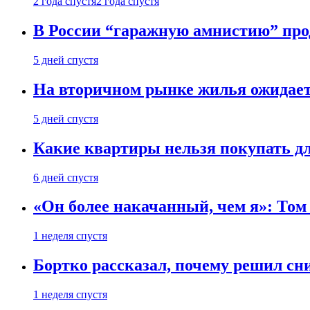
2 года спустя
2 года спустя
В России “гаражную амнистию” про
5 дней спустя
На вторичном рынке жилья ожидаетс
5 дней спустя
Какие квартиры нельзя покупать дл
6 дней спустя
«Он более накачанный, чем я»: Том
1 неделя спустя
Бортко рассказал, почему решил с
1 неделя спустя