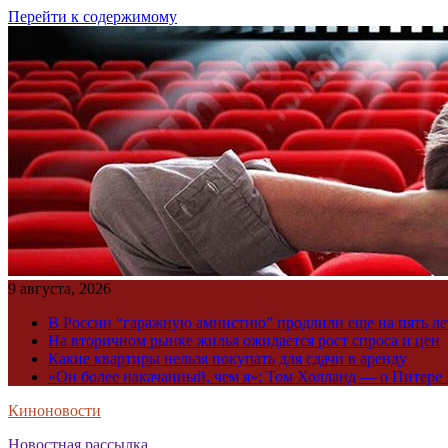
Перейти к содержимому
9 августа, 2026
В России “гаражную амнистию” продлили еще на пять ле
На вторичном рынке жилья ожидается рост спроса и цен
Какие квартиры нельзя покупать для сдачи в аренду
«Он более накачанный, чем я»: Том Холланд — о Питере 
Киноновости
Новостная рассылка