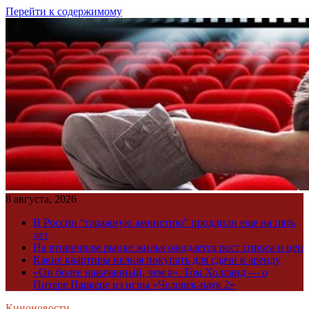
Перейти к содержимому
8 августа, 2026
В России “гаражную амнистию” продлили еще на пять
лет
На вторичном рынке жилья ожидается рост спроса и цен
Какие квартиры нельзя покупать для сдачи в аренду
«Он более накачанный, чем я»: Том Холланд — о
Питере Паркере из игры «Человек-паук 2»
Киноновости