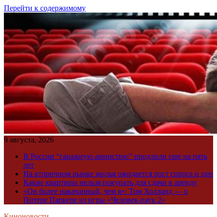
Перейти к содержимому
9 августа, 2026
В России “гаражную амнистию” продлили еще на пять
лет
На вторичном рынке жилья ожидается рост спроса и цен
Какие квартиры нельзя покупать для сдачи в аренду
«Он более накачанный, чем я»: Том Холланд — о
Питере Паркере из игры «Человек-паук 2»
Киноновости