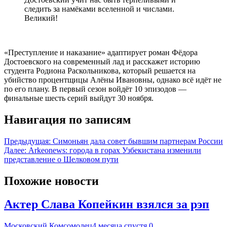
следить за намёками вселенной и числами.
Великий!
«Преступление и наказание» адаптирует роман Фёдора
Достоевского на современный лад и расскажет историю
студента Родиона Раскольникова, который решается на
убийство процентщицы Алёны Ивановны, однако всё идёт не
по его плану. В первый сезон войдёт 10 эпизодов —
финальные шесть серий выйдут 30 ноября.
Навигация по записям
Предыдущая:
Симоньян дала совет бывшим партнерам России
Далее:
Arkeonews: города в горах Узбекистана изменили
представление о Шелковом пути
Похожие новости
Актер Слава Копейкин взялся за рэп
Московский Комсомолец
4 месяца спустя
0