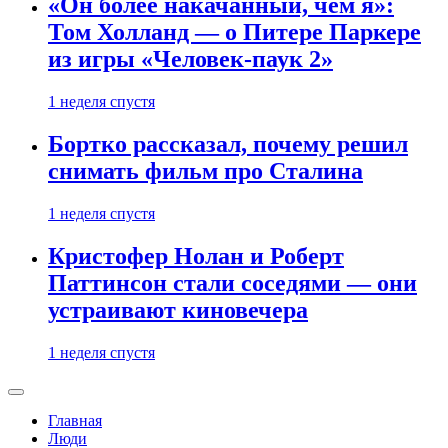
«Он более накачанный, чем я»:
Том Холланд — о Питере Паркере
из игры «Человек-паук 2»
1 неделя спустя
Бортко рассказал, почему решил
снимать фильм про Сталина
1 неделя спустя
Кристофер Нолан и Роберт
Паттинсон стали соседями — они
устраивают киновечера
1 неделя спустя
Главная
Люди