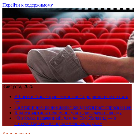
Перейти к содержимому
8 августа, 2026
В России “гаражную амнистию” продлили еще на пять
лет
На вторичном рынке жилья ожидается рост спроса и цен
Какие квартиры нельзя покупать для сдачи в аренду
«Он более накачанный, чем я»: Том Холланд — о
Питере Паркере из игры «Человек-паук 2»
Киноновости