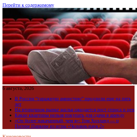
Перейти к содержимому
6 августа, 2026
В России “гаражную амнистию” продлили еще на пять
лет
На вторичном рынке жилья ожидается рост спроса и цен
Какие квартиры нельзя покупать для сдачи в аренду
«Он более накачанный, чем я»: Том Холланд — о
Питере Паркере из игры «Человек-паук 2»
Киноновости