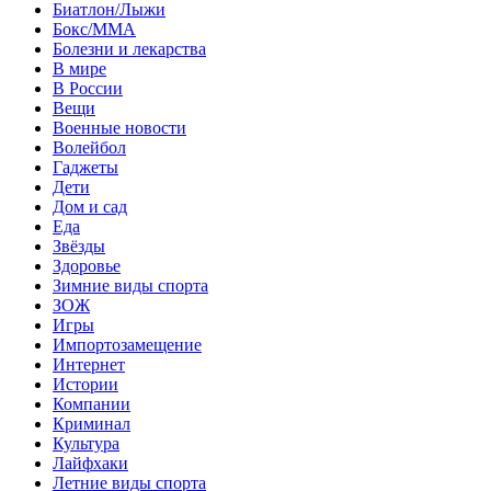
Биатлон/Лыжи
Бокс/MMA
Болезни и лекарства
В мире
В России
Вещи
Военные новости
Волейбол
Гаджеты
Дети
Дом и сад
Еда
Звёзды
Здоровье
Зимние виды спорта
ЗОЖ
Игры
Импортозамещение
Интернет
Истории
Компании
Криминал
Культура
Лайфхаки
Летние виды спорта