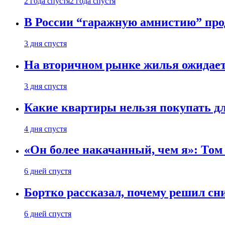
2 года спустя
2 года спустя
В России “гаражную амнистию” про
3 дня спустя
На вторичном рынке жилья ожидаетс
3 дня спустя
Какие квартиры нельзя покупать дл
4 дня спустя
«Он более накачанный, чем я»: Том
6 дней спустя
Бортко рассказал, почему решил с
6 дней спустя