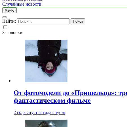
Случайные новости
Меню
Найти:
Заголовки
От фотомодели до «Пришельца»: тр
фантастическом фильме
2 года спустя
2 года спустя