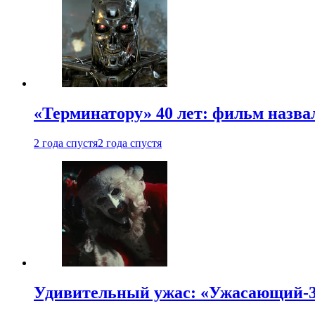
«Терминатору» 40 лет: фильм назв
2 года спустя
2 года спустя
Удивительный ужас: «Ужасающий-3»