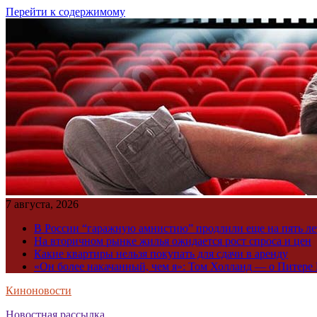
Перейти к содержимому
7 августа, 2026
В России “гаражную амнистию” продлили еще на пять ле
На вторичном рынке жилья ожидается рост спроса и цен
Какие квартиры нельзя покупать для сдачи в аренду
«Он более накачанный, чем я»: Том Холланд — о Питере 
Киноновости
Новостная рассылка