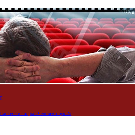
т
Паркере из игры «Человек-паук 2»