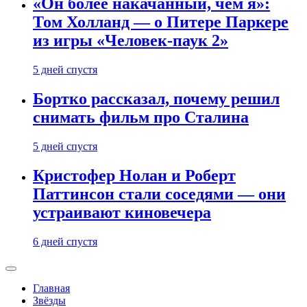
«Он более накачанный, чем я»:
Том Холланд — о Питере Паркере
из игры «Человек-паук 2»
5 дней спустя
Бортко рассказал, почему решил
снимать фильм про Сталина
5 дней спустя
Кристофер Нолан и Роберт
Паттинсон стали соседями — они
устраивают киновечера
6 дней спустя
Главная
Звёзды