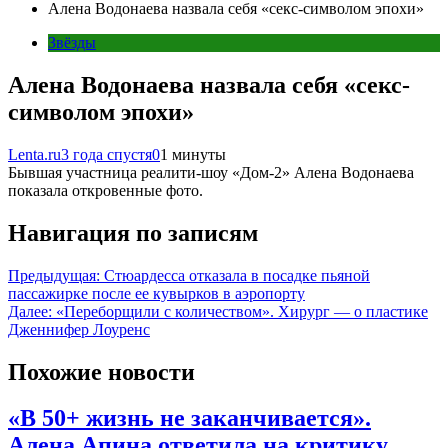
Алена Водонаева назвала себя «секс-символом эпохи»
Звёзды
Алена Водонаева назвала себя «секс-
символом эпохи»
Lenta.ru
3 года спустя
0
1 минуты
Бывшая участница реалити-шоу «Дом-2» Алена Водонаева
показала откровенные фото.
Навигация по записям
Предыдущая:
Стюардесса отказала в посадке пьяной
пассажирке после ее кувырков в аэропорту
Далее:
«Переборщили с количеством». Хирург — о пластике
Дженнифер Лоуренс
Похожие новости
«В 50+ жизнь не заканчивается».
Алена Апина ответила на критику