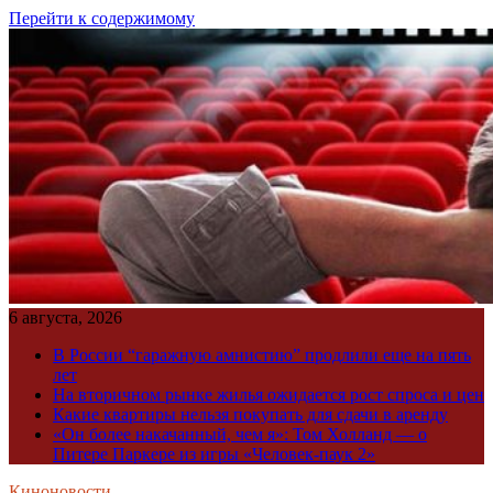
Перейти к содержимому
6 августа, 2026
В России “гаражную амнистию” продлили еще на пять
лет
На вторичном рынке жилья ожидается рост спроса и цен
Какие квартиры нельзя покупать для сдачи в аренду
«Он более накачанный, чем я»: Том Холланд — о
Питере Паркере из игры «Человек-паук 2»
Киноновости