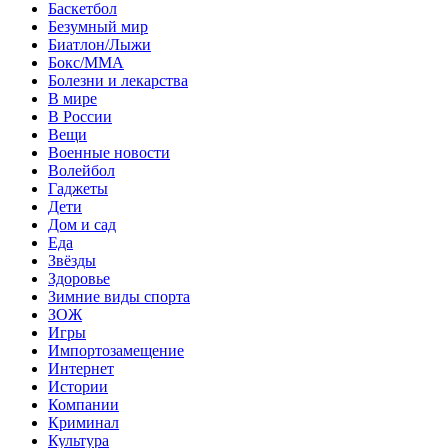
Баскетбол
Безумный мир
Биатлон/Лыжи
Бокс/MMA
Болезни и лекарства
В мире
В России
Вещи
Военные новости
Волейбол
Гаджеты
Дети
Дом и сад
Еда
Звёзды
Здоровье
Зимние виды спорта
ЗОЖ
Игры
Импортозамещение
Интернет
Истории
Компании
Криминал
Культура