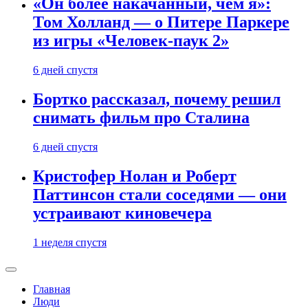
«Он более накачанный, чем я»:
Том Холланд — о Питере Паркере
из игры «Человек-паук 2»
6 дней спустя
Бортко рассказал, почему решил
снимать фильм про Сталина
6 дней спустя
Кристофер Нолан и Роберт
Паттинсон стали соседями — они
устраивают киновечера
1 неделя спустя
Главная
Люди