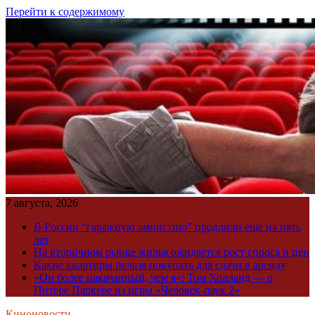
Перейти к содержимому
7 августа, 2026
В России “гаражную амнистию” продлили еще на пять
лет
На вторичном рынке жилья ожидается рост спроса и цен
Какие квартиры нельзя покупать для сдачи в аренду
«Он более накачанный, чем я»: Том Холланд — о
Питере Паркере из игры «Человек-паук 2»
Киноновости