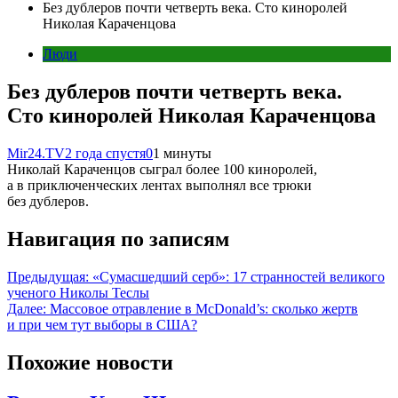
Без дублеров почти четверть века. Сто киноролей
Николая Караченцова
Люди
Без дублеров почти четверть века.
Сто киноролей Николая Караченцова
Mir24.TV
2 года спустя
0
1 минуты
Николай Караченцов сыграл более 100 киноролей,
а в приключенческих лентах выполнял все трюки
без дублеров.
Навигация по записям
Предыдущая:
«Сумасшедший серб»: 17 странностей великого
ученого Николы Теслы
Далее:
Массовое отравление в McDonald’s: сколько жертв
и при чем тут выборы в США?
Похожие новости