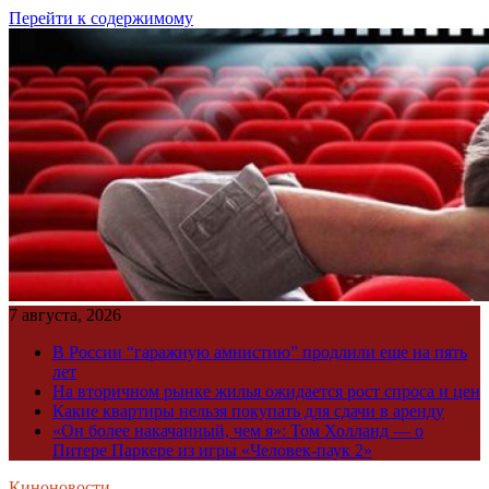
Перейти к содержимому
7 августа, 2026
В России “гаражную амнистию” продлили еще на пять
лет
На вторичном рынке жилья ожидается рост спроса и цен
Какие квартиры нельзя покупать для сдачи в аренду
«Он более накачанный, чем я»: Том Холланд — о
Питере Паркере из игры «Человек-паук 2»
Киноновости