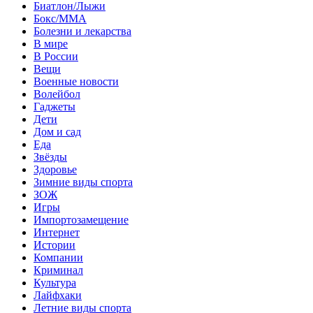
Биатлон/Лыжи
Бокс/MMA
Болезни и лекарства
В мире
В России
Вещи
Военные новости
Волейбол
Гаджеты
Дети
Дом и сад
Еда
Звёзды
Здоровье
Зимние виды спорта
ЗОЖ
Игры
Импортозамещение
Интернет
Истории
Компании
Криминал
Культура
Лайфхаки
Летние виды спорта