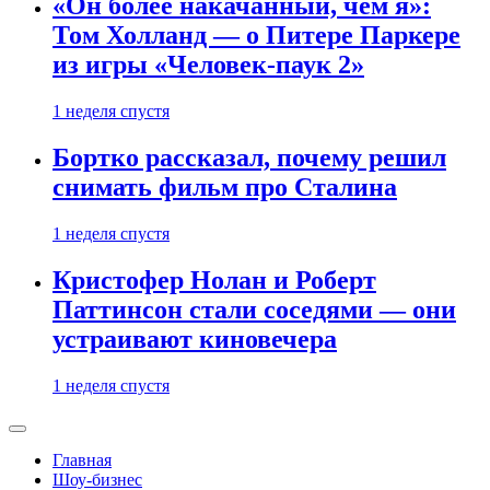
«Он более накачанный, чем я»:
Том Холланд — о Питере Паркере
из игры «Человек-паук 2»
1 неделя спустя
Бортко рассказал, почему решил
снимать фильм про Сталина
1 неделя спустя
Кристофер Нолан и Роберт
Паттинсон стали соседями — они
устраивают киновечера
1 неделя спустя
Главная
Шоу-бизнес