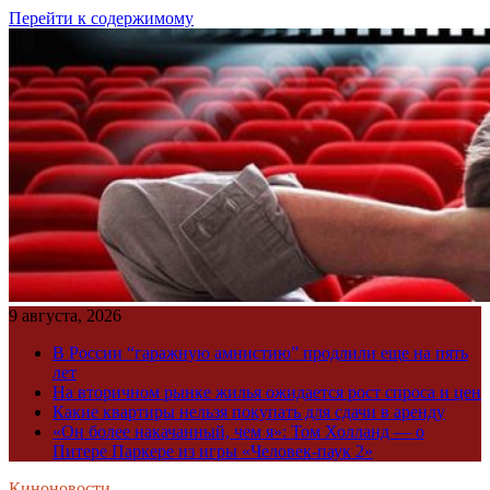
Перейти к содержимому
9 августа, 2026
В России “гаражную амнистию” продлили еще на пять
лет
На вторичном рынке жилья ожидается рост спроса и цен
Какие квартиры нельзя покупать для сдачи в аренду
«Он более накачанный, чем я»: Том Холланд — о
Питере Паркере из игры «Человек-паук 2»
Киноновости