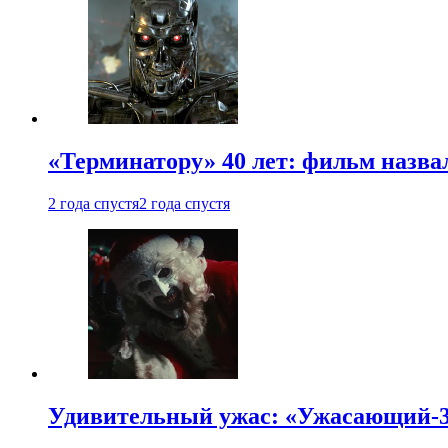
«Терминатору» 40 лет: фильм назв
2 года спустя
2 года спустя
Удивительный ужас: «Ужасающий-3»