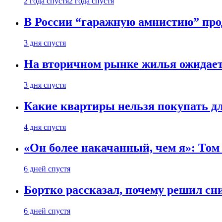
2 года спустя
2 года спустя
В России “гаражную амнистию” про
3 дня спустя
На вторичном рынке жилья ожидаетс
3 дня спустя
Какие квартиры нельзя покупать дл
4 дня спустя
«Он более накачанный, чем я»: Том
6 дней спустя
Бортко рассказал, почему решил с
6 дней спустя