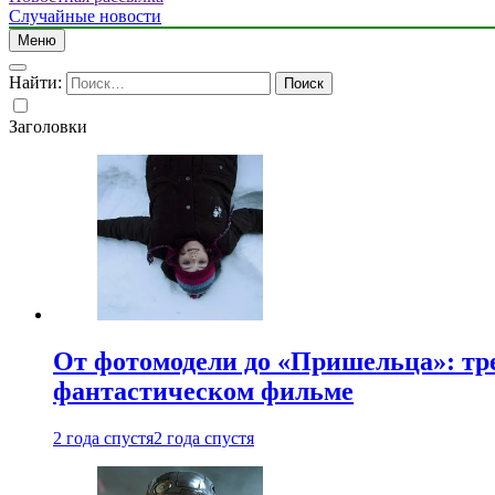
Случайные новости
Меню
Найти:
Заголовки
От фотомодели до «Пришельца»: тр
фантастическом фильме
2 года спустя
2 года спустя