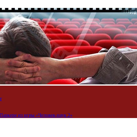
т
Паркере из игры «Человек-паук 2»