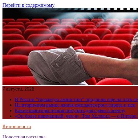
Перейти к содержимому
7 августа, 2026
В России “гаражную амнистию” продлили еще на пять ле
На вторичном рынке жилья ожидается рост спроса и цен
Какие квартиры нельзя покупать для сдачи в аренду
«Он более накачанный, чем я»: Том Холланд — о Питере 
Киноновости
Новостная рассылка