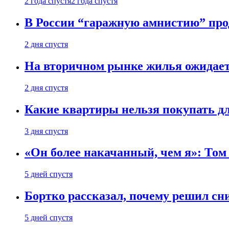
2 года спустя
2 года спустя
В России “гаражную амнистию” про
2 дня спустя
На вторичном рынке жилья ожидаетс
2 дня спустя
Какие квартиры нельзя покупать дл
3 дня спустя
«Он более накачанный, чем я»: Том
5 дней спустя
Бортко рассказал, почему решил с
5 дней спустя