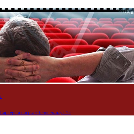
т
Паркере из игры «Человек-паук 2»