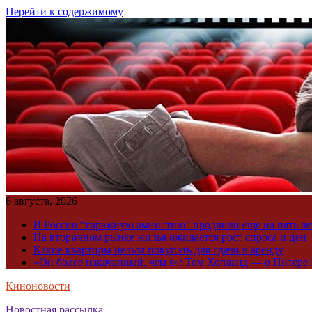
Перейти к содержимому
6 августа, 2026
В России “гаражную амнистию” продлили еще на пять ле
На вторичном рынке жилья ожидается рост спроса и цен
Какие квартиры нельзя покупать для сдачи в аренду
«Он более накачанный, чем я»: Том Холланд — о Питере 
Киноновости
Новостная рассылка