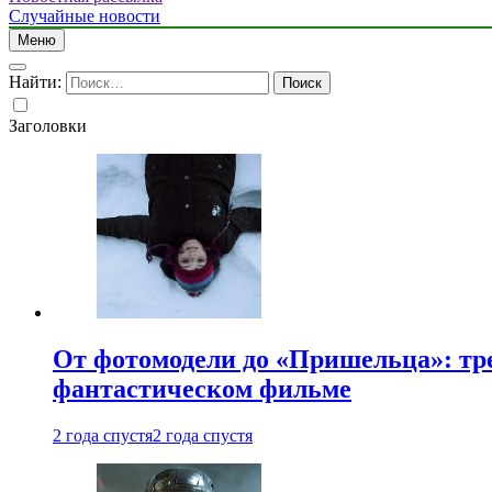
Случайные новости
Меню
Найти:
Заголовки
От фотомодели до «Пришельца»: тр
фантастическом фильме
2 года спустя
2 года спустя