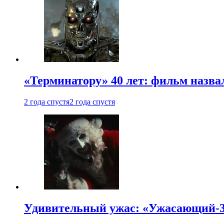
«Терминатору» 40 лет: фильм назв
2 года спустя
2 года спустя
Удивительный ужас: «Ужасающий-3»