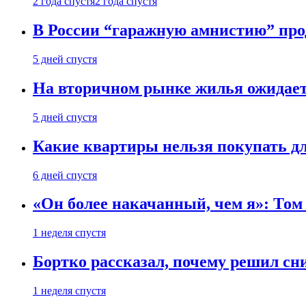
2 года спустя
2 года спустя
В России “гаражную амнистию” про
5 дней спустя
На вторичном рынке жилья ожидаетс
5 дней спустя
Какие квартиры нельзя покупать дл
6 дней спустя
«Он более накачанный, чем я»: Том
1 неделя спустя
Бортко рассказал, почему решил с
1 неделя спустя