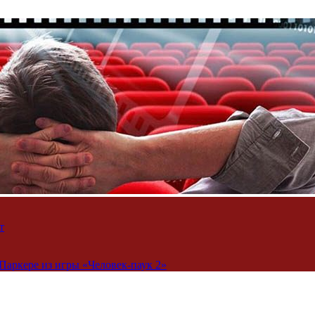
т
Паркере из игры «Человек-паук 2»