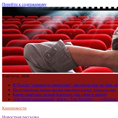
Перейти к содержимому
9 августа, 2026
В России “гаражную амнистию” продлили еще на пять ле
На вторичном рынке жилья ожидается рост спроса и цен
Какие квартиры нельзя покупать для сдачи в аренду
«Он более накачанный, чем я»: Том Холланд — о Питере 
Киноновости
Новостная рассылка