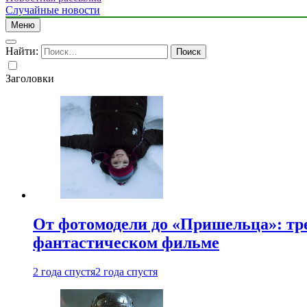
Случайные новости
Меню
Найти:
Заголовки
От фотомодели до «Пришельца»: тр
фантастическом фильме
2 года спустя
2 года спустя