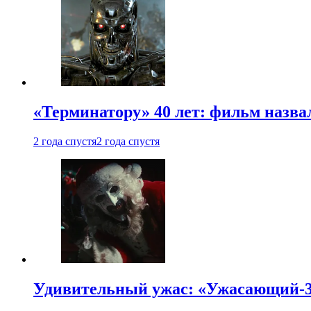
«Терминатору» 40 лет: фильм назв
2 года спустя
2 года спустя
Удивительный ужас: «Ужасающий-3»