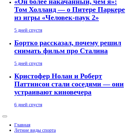
«Он более накачанный, чем я»:
Том Холланд — о Питере Паркере
из игры «Человек-паук 2»
5 дней спустя
Бортко рассказал, почему решил
снимать фильм про Сталина
5 дней спустя
Кристофер Нолан и Роберт
Паттинсон стали соседями — они
устраивают киновечера
6 дней спустя
Главная
Летние виды спорта