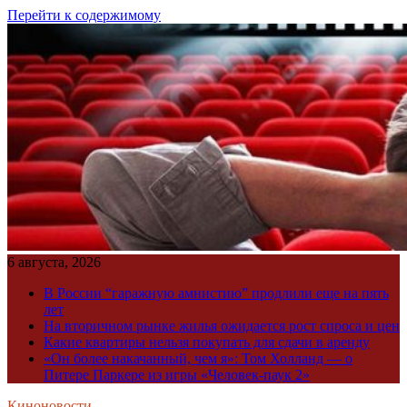
Перейти к содержимому
6 августа, 2026
В России “гаражную амнистию” продлили еще на пять
лет
На вторичном рынке жилья ожидается рост спроса и цен
Какие квартиры нельзя покупать для сдачи в аренду
«Он более накачанный, чем я»: Том Холланд — о
Питере Паркере из игры «Человек-паук 2»
Киноновости