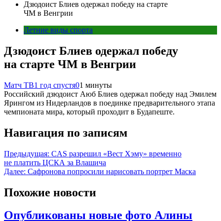
Дзюдоист Блиев одержал победу на старте
ЧМ в Венгрии
Летние виды спорта
Дзюдоист Блиев одержал победу
на старте ЧМ в Венгрии
Матч ТВ
1 год спустя
0
1 минуты
Российский дзюдоист Аюб Блиев одержал победу над Эмилем
Ярингом из Нидерландов в поединке предварительного этапа
чемпионата мира, который проходит в Будапеште.
Навигация по записям
Предыдущая:
CAS разрешил «Вест Хэму» временно
не платить ЦСКА за Влашича
Далее:
Сафронова попросили нарисовать портрет Маска
Похожие новости
Опубликованы новые фото Алины