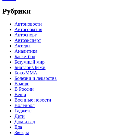
Рубрики
Автоновости
Автособытия
Автоспорт
Автоэксперт
Актеры
Аналитика
Баскетбол
Безумный мир
Биатлон/Лыжи
Бокс/MMA
Болезни и лекарства
В мире
В России
Вещи
Военные новости
Волейбол
Гаджеты
Дети
Дом и сад
Еда
Звёзды