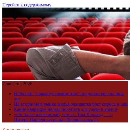
Перейти к содержимому
7 августа, 2026
В России “гаражную амнистию” продлили еще на пять
лет
На вторичном рынке жилья ожидается рост спроса и цен
Какие квартиры нельзя покупать для сдачи в аренду
«Он более накачанный, чем я»: Том Холланд — о
Питере Паркере из игры «Человек-паук 2»
Киноновости