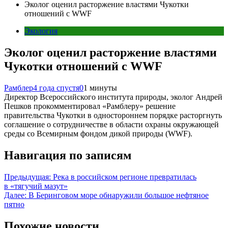
Эколог оценил расторжение властями Чукотки
отношений с WWF
Экология
Эколог оценил расторжение властями
Чукотки отношений с WWF
Рамблер
4 года спустя
0
1 минуты
Директор Всероссийского института природы, эколог Андрей
Пешков прокомментировал «Рамблеру» решение
правительства Чукотки в одностороннем порядке расторгнуть
соглашение о сотрудничестве в области охраны окружающей
среды со Всемирным фондом дикой природы (WWF).
Навигация по записям
Предыдущая:
Река в российском регионе превратилась
в «тягучий мазут»
Далее:
В Беринговом море обнаружили большое нефтяное
пятно
Похожие новости