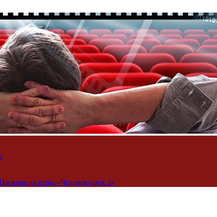
т
Паркере из игры «Человек-паук 2»