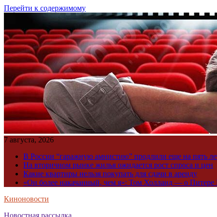
Перейти к содержимому
7 августа, 2026
В России “гаражную амнистию” продлили еще на пять ле
На вторичном рынке жилья ожидается рост спроса и цен
Какие квартиры нельзя покупать для сдачи в аренду
«Он более накачанный, чем я»: Том Холланд — о Питере 
Киноновости
Новостная рассылка