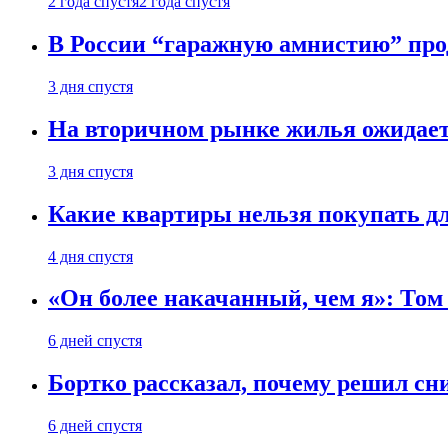
2 года спустя
2 года спустя
В России “гаражную амнистию” про
3 дня спустя
На вторичном рынке жилья ожидаетс
3 дня спустя
Какие квартиры нельзя покупать дл
4 дня спустя
«Он более накачанный, чем я»: Том
6 дней спустя
Бортко рассказал, почему решил с
6 дней спустя