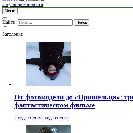
Случайные новости
Меню
Найти:
Заголовки
От фотомодели до «Пришельца»: тр
фантастическом фильме
2 года спустя
2 года спустя