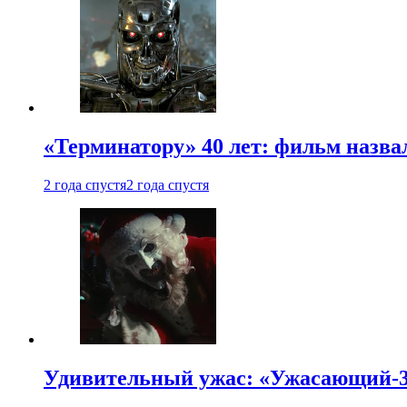
«Терминатору» 40 лет: фильм назв
2 года спустя
2 года спустя
Удивительный ужас: «Ужасающий-3»