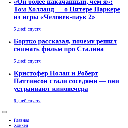
«Он более накачанный, чем я»:
Том Холланд — о Питере Паркере
из игры «Человек-паук 2»
5 дней спустя
Бортко рассказал, почему решил
снимать фильм про Сталина
5 дней спустя
Кристофер Нолан и Роберт
Паттинсон стали соседями — они
устраивают киновечера
6 дней спустя
Главная
Хоккей