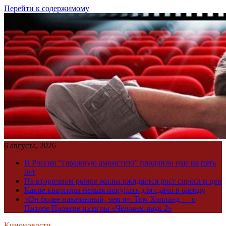
Перейти к содержимому
6 августа, 2026
В России “гаражную амнистию” продлили еще на пять
лет
На вторичном рынке жилья ожидается рост спроса и цен
Какие квартиры нельзя покупать для сдачи в аренду
«Он более накачанный, чем я»: Том Холланд — о
Питере Паркере из игры «Человек-паук 2»
Киноновости