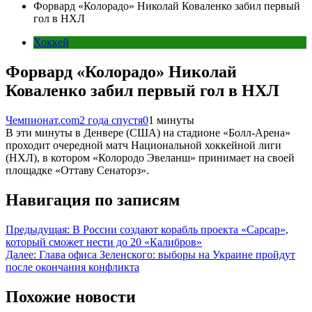
Форвард «Колорадо» Николай Коваленко забил первый
гол в НХЛ
Хоккей
Форвард «Колорадо» Николай
Коваленко забил первый гол в НХЛ
Чемпионат.com
2 года спустя
0
1 минуты
В эти минуты в Денвере (США) на стадионе «Болл-Арена»
проходит очередной матч Национальной хоккейной лиги
(НХЛ), в котором «Колородо Эвеланш» принимает на своей
площадке «Оттаву Сенаторз».
Навигация по записям
Предыдущая:
В России создают корабль проекта «Сарсар»,
который сможет нести до 20 «Калибров»
Далее:
Глава офиса Зеленского: выборы на Украине пройдут
после окончания конфликта
Похожие новости