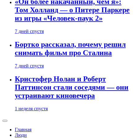
«Он более накачанный, чем я»:
Том Холланд — о Питере Паркере
из игры «Человек-паук 2»
7 дней спустя
Бортко рассказал, почему решил
снимать фильм про Сталина
7 дней спустя
Кристофер Нолан и Роберт
Паттинсон стали соседями — они
устраивают киновечера
1 неделя спустя
Главная
Люди