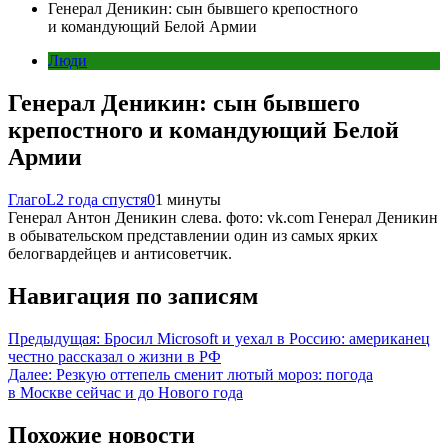
Генерал Деникин: сын бывшего крепостного
и командующий Белой Армии
Люди
Генерал Деникин: сын бывшего
крепостного и командующий Белой
Армии
ГлагоL
2 года спустя
0
1 минуты
Генерал Антон Деникин слева. фото: vk.com Генерал Деникин
в обывательском представлении один из самых ярких
белогвардейцев и антисоветчик.
Навигация по записям
Предыдущая:
Бросил Microsoft и уехал в Россию: американец
честно рассказал о жизни в РФ
Далее:
Резкую оттепель сменит лютый мороз: погода
в Москве сейчас и до Нового года
Похожие новости