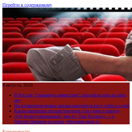
Перейти к содержимому
8 августа, 2026
В России “гаражную амнистию” продлили еще на пять
лет
На вторичном рынке жилья ожидается рост спроса и цен
Какие квартиры нельзя покупать для сдачи в аренду
«Он более накачанный, чем я»: Том Холланд — о
Питере Паркере из игры «Человек-паук 2»
Киноновости