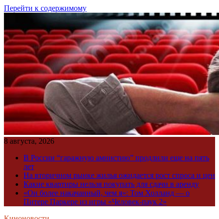
Перейти к содержимому
8 августа, 2026
В России “гаражную амнистию” продлили еще на пять
лет
На вторичном рынке жилья ожидается рост спроса и цен
Какие квартиры нельзя покупать для сдачи в аренду
«Он более накачанный, чем я»: Том Холланд — о
Питере Паркере из игры «Человек-паук 2»
Киноновости