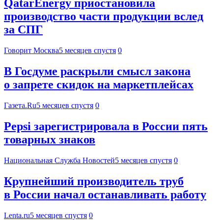
QatarEnergy приостановила
производство части продукции вслед
за СПГ
Говорит Москва
5 месяцев спустя
0
В Госдуме раскрыли смысл закона
о запрете скидок на маркетплейсах
Газета.Ru
5 месяцев спустя
0
Pepsi зарегистрировала в России пять
товарных знаков
Национальная Служба Новостей
5 месяцев спустя
0
Крупнейший производитель труб
в России начал останавливать работу
Lenta.ru
5 месяцев спустя
0