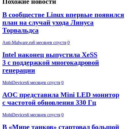
Похожие новости
В сообществе Linux впервые появился
план на случай ухода Линуса
Торвальдса
Anti-Malware.ru
6 месяцев спустя
0
Intel наконец выпустила XeSS
3 с поддержкой многокадровой
генерации
MobiDevices
6 месяцев спустя
0
AOC представила Mini LED монитор
с частотой обновления 330 Гц
MobiDevices
6 месяцев спустя
0
В «Мире танков» стартовал большой