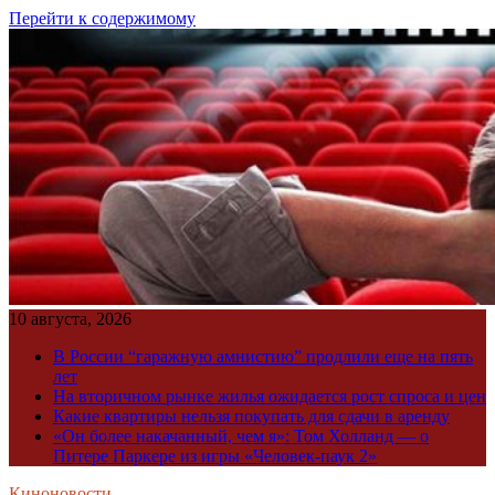
Перейти к содержимому
10 августа, 2026
В России “гаражную амнистию” продлили еще на пять
лет
На вторичном рынке жилья ожидается рост спроса и цен
Какие квартиры нельзя покупать для сдачи в аренду
«Он более накачанный, чем я»: Том Холланд — о
Питере Паркере из игры «Человек-паук 2»
Киноновости