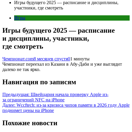
Игры будущего 2025 — расписание и дисциплины,
участники, где смотреть
Игры
Игры будущего 2025 — расписание
и дисциплины, участники,
где смотреть
Чемпионат.com
8 месяцев спустя
0
1 минуты
Чемпионат переехал из Казани в Абу-Даби и уже выглядит
далеко не так ярко.
Навигация по записям
Предыдущая:
Швейцария начала проверку Apple из-
за ограничений NFC на iPhone
Далее:
Wccftech: из-за кризиса чипов памяти в 2026 году Apple
поднимет цены на iPhone
Похожие новости