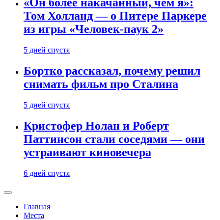
«Он более накачанный, чем я»:
Том Холланд — о Питере Паркере
из игры «Человек-паук 2»
5 дней спустя
Бортко рассказал, почему решил
снимать фильм про Сталина
5 дней спустя
Кристофер Нолан и Роберт
Паттинсон стали соседями — они
устраивают киновечера
6 дней спустя
Главная
Места