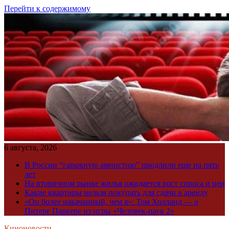
Перейти к содержимому
6 августа, 2026
В России “гаражную амнистию” продлили еще на пять
лет
На вторичном рынке жилья ожидается рост спроса и цен
Какие квартиры нельзя покупать для сдачи в аренду
«Он более накачанный, чем я»: Том Холланд — о
Питере Паркере из игры «Человек-паук 2»
Киноновости