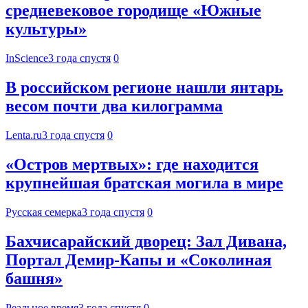
средневековое городище «Южные
культуры»
InScience
3 года спустя
0
В российском регионе нашли янтарь
весом почти два килограмма
Lenta.ru
3 года спустя
0
«Остров мертвых»: где находится
крупнейшая братская могила в мире
Русская семерка
3 года спустя
0
Бахчисарайский дворец: Зал Дивана,
Портал Демир-Капы и «Соколиная
башня»
Реальное время
3 года спустя
0