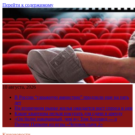
Перейти к содержимому
10 августа, 2026
В России “гаражную амнистию” продлили еще на пять
лет
На вторичном рынке жилья ожидается рост спроса и цен
Какие квартиры нельзя покупать для сдачи в аренду
«Он более накачанный, чем я»: Том Холланд — о
Питере Паркере из игры «Человек-паук 2»
Киноновости