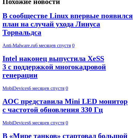
Похожие новости
В сообществе Linux впервые появился
план на случай ухода Линуса
Торвальдса
Anti-Malware.ru
6 месяцев спустя
0
Intel наконец выпустила XeSS
3 с поддержкой многокадровой
генерации
MobiDevices
6 месяцев спустя
0
AOC представила Mini LED монитор
с частотой обновления 330 Гц
MobiDevices
6 месяцев спустя
0
В «Мире танков» стартовал большой