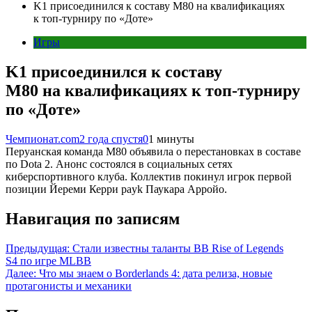
K1 присоединился к составу M80 на квалификациях
к топ-турниру по «Доте»
Игры
K1 присоединился к составу
M80 на квалификациях к топ-турниру
по «Доте»
Чемпионат.com
2 года спустя
0
1 минуты
Перуанская команда M80 объявила о перестановках в составе
по Dota 2. Анонс состоялся в социальных сетях
киберспортивного клуба. Коллектив покинул игрок первой
позиции Йереми Керри payk Паукара Арройо.
Навигация по записям
Предыдущая:
Стали известны таланты BB Rise of Legends
S4 по игре MLBB
Далее:
Что мы знаем о Borderlands 4: дата релиза, новые
протагонисты и механики