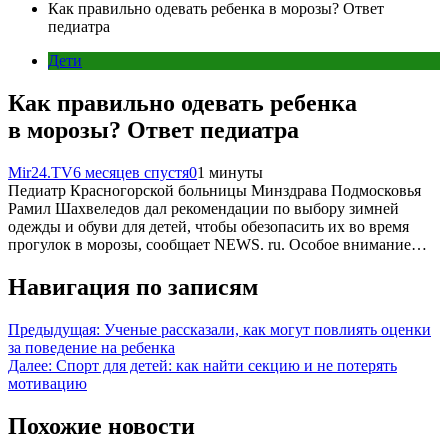
Как правильно одевать ребенка в морозы? Ответ
педиатра
Дети
Как правильно одевать ребенка
в морозы? Ответ педиатра
Mir24.TV
6 месяцев спустя
0
1 минуты
Педиатр Красногорской больницы Минздрава Подмосковья
Рамил Шахвеледов дал рекомендации по выбору зимней
одежды и обуви для детей, чтобы обезопасить их во время
прогулок в морозы, сообщает NEWS. ru. Особое внимание…
Навигация по записям
Предыдущая:
Ученые рассказали, как могут повлиять оценки
за поведение на ребенка
Далее:
Спорт для детей: как найти секцию и не потерять
мотивацию
Похожие новости