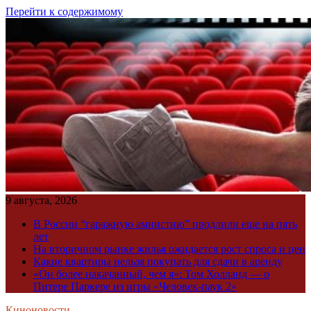
Перейти к содержимому
9 августа, 2026
В России “гаражную амнистию” продлили еще на пять
лет
На вторичном рынке жилья ожидается рост спроса и цен
Какие квартиры нельзя покупать для сдачи в аренду
«Он более накачанный, чем я»: Том Холланд — о
Питере Паркере из игры «Человек-паук 2»
Киноновости