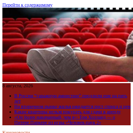
Перейти к содержимому
8 августа, 2026
В России “гаражную амнистию” продлили еще на пять
лет
На вторичном рынке жилья ожидается рост спроса и цен
Какие квартиры нельзя покупать для сдачи в аренду
«Он более накачанный, чем я»: Том Холланд — о
Питере Паркере из игры «Человек-паук 2»
Киноновости