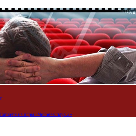
т
Паркере из игры «Человек-паук 2»