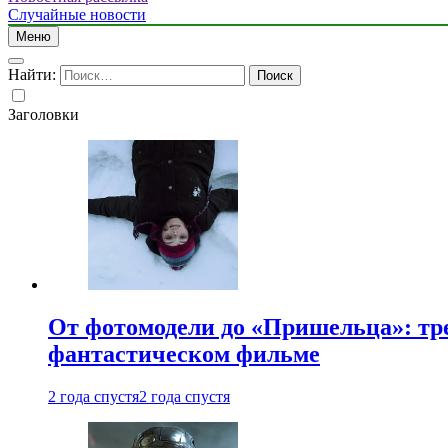
Случайные новости
Меню
Найти:
Заголовки
От фотомодели до «Пришельца»: тр
фантастическом фильме
2 года спустя
2 года спустя