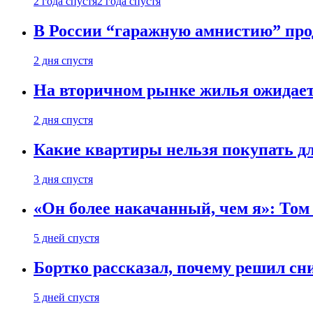
2 года спустя
2 года спустя
В России “гаражную амнистию” про
2 дня спустя
На вторичном рынке жилья ожидаетс
2 дня спустя
Какие квартиры нельзя покупать дл
3 дня спустя
«Он более накачанный, чем я»: Том
5 дней спустя
Бортко рассказал, почему решил с
5 дней спустя