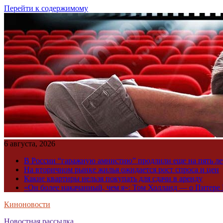
Перейти к содержимому
6 августа, 2026
В России “гаражную амнистию” продлили еще на пять ле
На вторичном рынке жилья ожидается рост спроса и цен
Какие квартиры нельзя покупать для сдачи в аренду
«Он более накачанный, чем я»: Том Холланд — о Питере 
Киноновости
Новостная рассылка