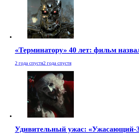
«Терминатору» 40 лет: фильм назв
2 года спустя
2 года спустя
Удивительный ужас: «Ужасающий-3»