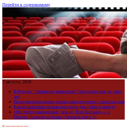
Перейти к содержимому
7 августа, 2026
В России “гаражную амнистию” продлили еще на пять
лет
На вторичном рынке жилья ожидается рост спроса и цен
Какие квартиры нельзя покупать для сдачи в аренду
«Он более накачанный, чем я»: Том Холланд — о
Питере Паркере из игры «Человек-паук 2»
Киноновости