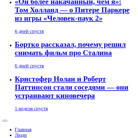
«Он более накачанный, чем я»:
Том Холланд — о Питере Паркере
из игры «Человек-паук 2»
6 дней спустя
Бортко рассказал, почему решил
снимать фильм про Сталина
6 дней спустя
Кристофер Нолан и Роберт
Паттинсон стали соседями — они
устраивают киновечера
1 неделя спустя
Главная
Люди