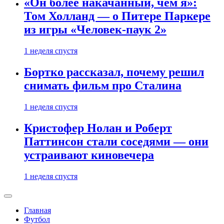
«Он более накачанный, чем я»:
Том Холланд — о Питере Паркере
из игры «Человек-паук 2»
1 неделя спустя
Бортко рассказал, почему решил
снимать фильм про Сталина
1 неделя спустя
Кристофер Нолан и Роберт
Паттинсон стали соседями — они
устраивают киновечера
1 неделя спустя
Главная
Футбол