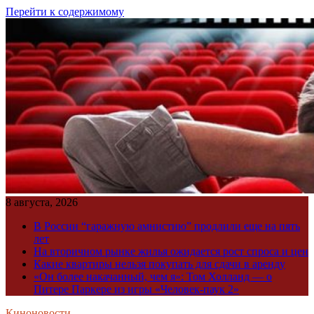
Перейти к содержимому
8 августа, 2026
В России “гаражную амнистию” продлили еще на пять
лет
На вторичном рынке жилья ожидается рост спроса и цен
Какие квартиры нельзя покупать для сдачи в аренду
«Он более накачанный, чем я»: Том Холланд — о
Питере Паркере из игры «Человек-паук 2»
Киноновости