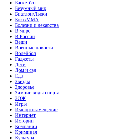
Баскетбол
Безумный мир
Биатлон/Лыжи
Бокс/MMA
Болезни и лекарства
В мире
В России
Вещи
Военные новости
Волейбол
Гаджеты
Дети
Дом и сад
Еда
Звёзды
Здоровье
Зимние виды спорта
ЗОЖ
Игры
Импортозамещение
Интернет
Истории
Компании
Криминал
Культура