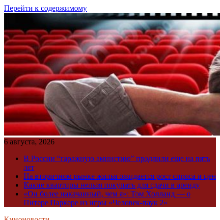
Перейти к содержимому
6 августа, 2026
В России “гаражную амнистию” продлили еще на пять
лет
На вторичном рынке жилья ожидается рост спроса и цен
Какие квартиры нельзя покупать для сдачи в аренду
«Он более накачанный, чем я»: Том Холланд — о
Питере Паркере из игры «Человек-паук 2»
Киноновости