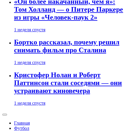
«Он более накачанный, чем я»:
Том Холланд — о Питере Паркере
из игры «Человек-паук 2»
1 неделя спустя
Бортко рассказал, почему решил
снимать фильм про Сталина
1 неделя спустя
Кристофер Нолан и Роберт
Паттинсон стали соседями — они
устраивают киновечера
1 неделя спустя
Главная
Футбол