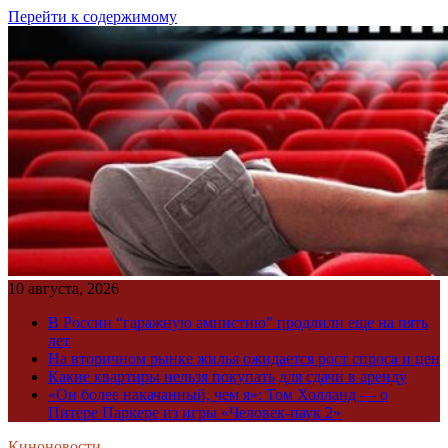
Перейти к содержимому
10 августа, 2026
В России “гаражную амнистию” продлили еще на пять
лет
На вторичном рынке жилья ожидается рост спроса и цен
Какие квартиры нельзя покупать для сдачи в аренду
«Он более накачанный, чем я»: Том Холланд — о
Питере Паркере из игры «Человек-паук 2»
Киноновости