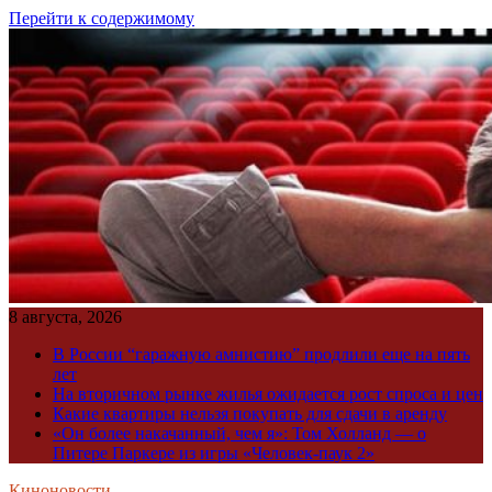
Перейти к содержимому
8 августа, 2026
В России “гаражную амнистию” продлили еще на пять
лет
На вторичном рынке жилья ожидается рост спроса и цен
Какие квартиры нельзя покупать для сдачи в аренду
«Он более накачанный, чем я»: Том Холланд — о
Питере Паркере из игры «Человек-паук 2»
Киноновости