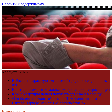
Перейти к содержимому
6 августа, 2026
В России “гаражную амнистию” продлили еще на пять
лет
На вторичном рынке жилья ожидается рост спроса и цен
Какие квартиры нельзя покупать для сдачи в аренду
«Он более накачанный, чем я»: Том Холланд — о
Питере Паркере из игры «Человек-паук 2»
Киноновости