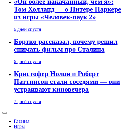
«Он более накачанный, чем я»:
Том Холланд — о Питере Паркере
из игры «Человек-паук 2»
6 дней спустя
Бортко рассказал, почему решил
снимать фильм про Сталина
6 дней спустя
Кристофер Нолан и Роберт
Паттинсон стали соседями — они
устраивают киновечера
7 дней спустя
Главная
Игры