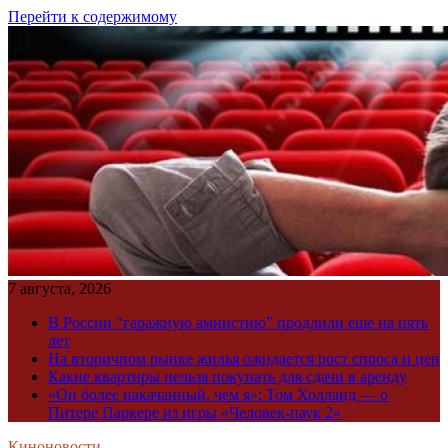
Перейти к содержимому
7 августа, 2026
В России “гаражную амнистию” продлили еще на пять
лет
На вторичном рынке жилья ожидается рост спроса и цен
Какие квартиры нельзя покупать для сдачи в аренду
«Он более накачанный, чем я»: Том Холланд — о
Питере Паркере из игры «Человек-паук 2»
Киноновости