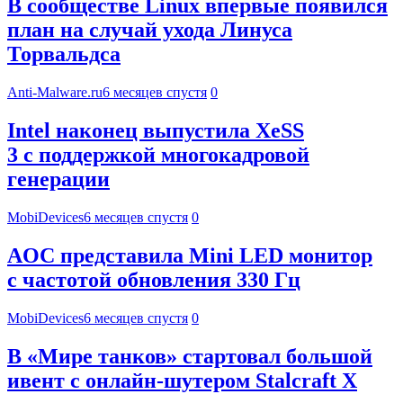
В сообществе Linux впервые появился
план на случай ухода Линуса
Торвальдса
Anti-Malware.ru
6 месяцев спустя
0
Intel наконец выпустила XeSS
3 с поддержкой многокадровой
генерации
MobiDevices
6 месяцев спустя
0
AOC представила Mini LED монитор
с частотой обновления 330 Гц
MobiDevices
6 месяцев спустя
0
В «Мире танков» стартовал большой
ивент с онлайн-шутером Stalcraft X