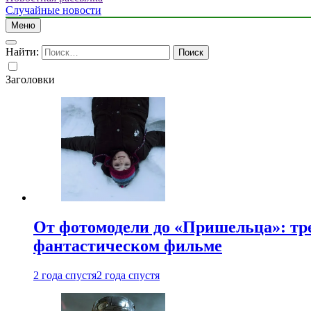
Случайные новости
Меню
Найти:
Заголовки
От фотомодели до «Пришельца»: тр
фантастическом фильме
2 года спустя
2 года спустя