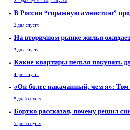
2 года спустя
2 года спустя
В России “гаражную амнистию” про
2 дня спустя
На вторичном рынке жилья ожидаетс
3 дня спустя
Какие квартиры нельзя покупать дл
4 дня спустя
«Он более накачанный, чем я»: Том
5 дней спустя
Бортко рассказал, почему решил с
5 дней спустя