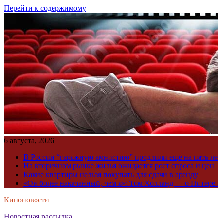
Перейти к содержимому
6 августа, 2026
В России “гаражную амнистию” продлили еще на пять ле
На вторичном рынке жилья ожидается рост спроса и цен
Какие квартиры нельзя покупать для сдачи в аренду
«Он более накачанный, чем я»: Том Холланд — о Питере 
Киноновости
Новостная рассылка