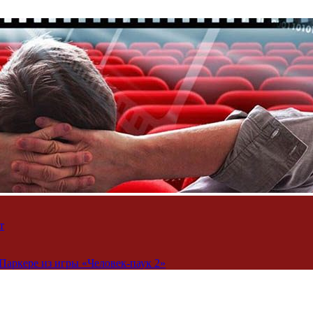
т
Паркере из игры «Человек-паук 2»