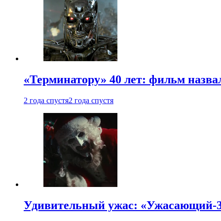
«Терминатору» 40 лет: фильм назв
2 года спустя
2 года спустя
Удивительный ужас: «Ужасающий-3»