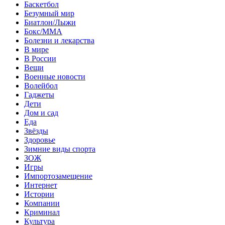
Баскетбол
Безумный мир
Биатлон/Лыжи
Бокс/MMA
Болезни и лекарства
В мире
В России
Вещи
Военные новости
Волейбол
Гаджеты
Дети
Дом и сад
Еда
Звёзды
Здоровье
Зимние виды спорта
ЗОЖ
Игры
Импортозамещение
Интернет
Истории
Компании
Криминал
Культура