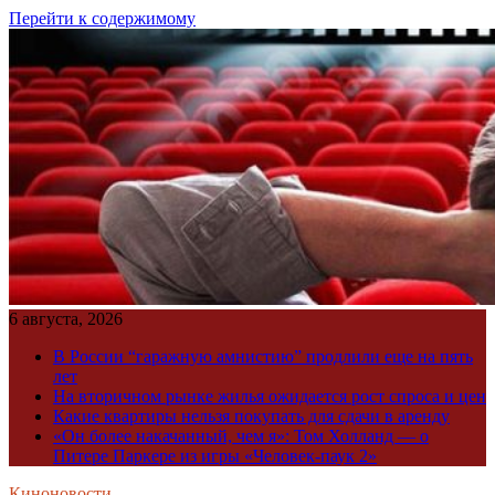
Перейти к содержимому
6 августа, 2026
В России “гаражную амнистию” продлили еще на пять
лет
На вторичном рынке жилья ожидается рост спроса и цен
Какие квартиры нельзя покупать для сдачи в аренду
«Он более накачанный, чем я»: Том Холланд — о
Питере Паркере из игры «Человек-паук 2»
Киноновости