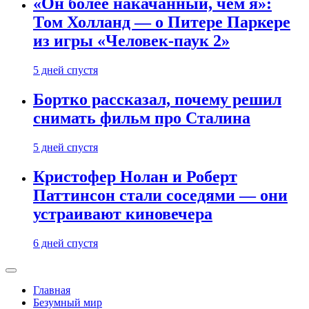
«Он более накачанный, чем я»:
Том Холланд — о Питере Паркере
из игры «Человек-паук 2»
5 дней спустя
Бортко рассказал, почему решил
снимать фильм про Сталина
5 дней спустя
Кристофер Нолан и Роберт
Паттинсон стали соседями — они
устраивают киновечера
6 дней спустя
Главная
Безумный мир