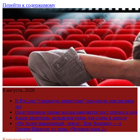
Перейти к содержимому
8 августа, 2026
В России “гаражную амнистию” продлили еще на пять
лет
На вторичном рынке жилья ожидается рост спроса и цен
Какие квартиры нельзя покупать для сдачи в аренду
«Он более накачанный, чем я»: Том Холланд — о
Питере Паркере из игры «Человек-паук 2»
Киноновости