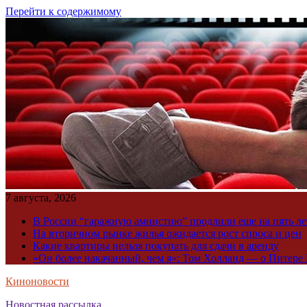
Перейти к содержимому
7 августа, 2026
В России “гаражную амнистию” продлили еще на пять ле
На вторичном рынке жилья ожидается рост спроса и цен
Какие квартиры нельзя покупать для сдачи в аренду
«Он более накачанный, чем я»: Том Холланд — о Питере 
Киноновости
Новостная рассылка