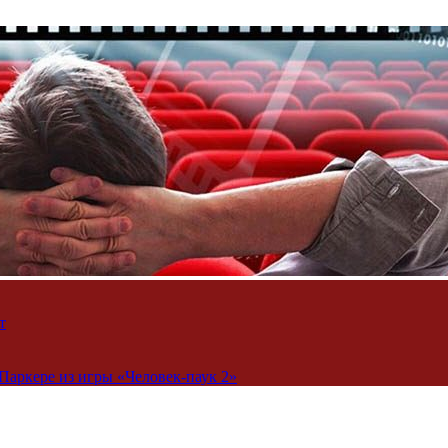
т
Паркере из игры «Человек-паук 2»