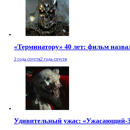
«Терминатору» 40 лет: фильм назв
2 года спустя
2 года спустя
Удивительный ужас: «Ужасающий-3»