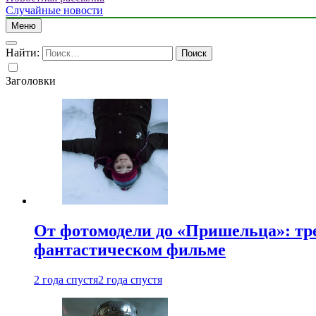
Случайные новости
Меню
Найти:
Заголовки
От фотомодели до «Пришельца»: тр
фантастическом фильме
2 года спустя
2 года спустя