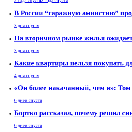
2 года спустя
2 года спустя
В России “гаражную амнистию” про
3 дня спустя
На вторичном рынке жилья ожидаетс
3 дня спустя
Какие квартиры нельзя покупать дл
4 дня спустя
«Он более накачанный, чем я»: Том
6 дней спустя
Бортко рассказал, почему решил с
6 дней спустя