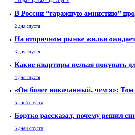
2 года спустя
2 года спустя
В России “гаражную амнистию” про
2 дня спустя
На вторичном рынке жилья ожидаетс
3 дня спустя
Какие квартиры нельзя покупать дл
4 дня спустя
«Он более накачанный, чем я»: Том
5 дней спустя
Бортко рассказал, почему решил с
5 дней спустя