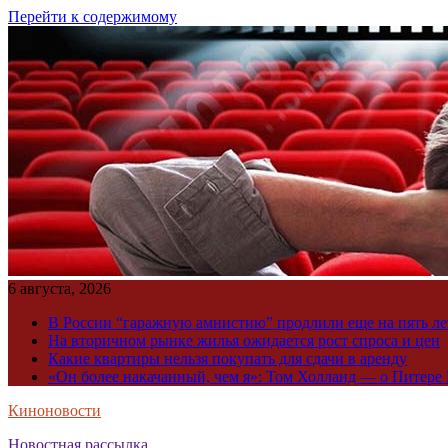
Перейти к содержимому
6 августа, 2026
В России “гаражную амнистию” продлили еще на пять ле
На вторичном рынке жилья ожидается рост спроса и цен
Какие квартиры нельзя покупать для сдачи в аренду
«Он более накачанный, чем я»: Том Холланд — о Питере 
Киноновости
Новостная рассылка