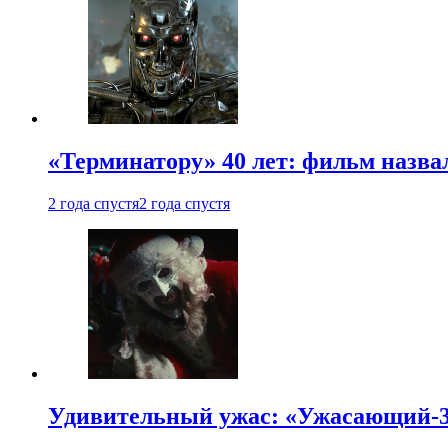
«Терминатору» 40 лет: фильм назв
2 года спустя
2 года спустя
Удивительный ужас: «Ужасающий-3»