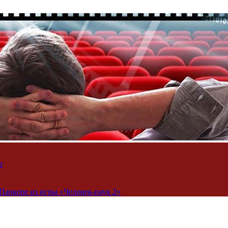
т
Паркере из игры «Человек-паук 2»