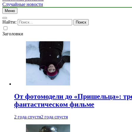
Случайные новости
Меню
Найти:
Заголовки
От фотомодели до «Пришельца»: тр
фантастическом фильме
2 года спустя
2 года спустя