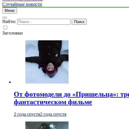
Случайные новости
Меню
Найти:
Заголовки
От фотомодели до «Пришельца»: тр
фантастическом фильме
2 года спустя
2 года спустя