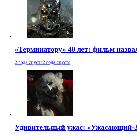
«Терминатору» 40 лет: фильм назв
2 года спустя
2 года спустя
Удивительный ужас: «Ужасающий-3»