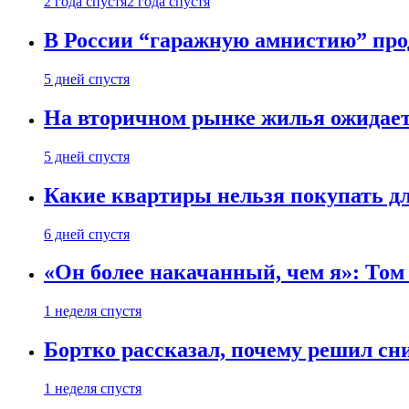
2 года спустя
2 года спустя
В России “гаражную амнистию” про
5 дней спустя
На вторичном рынке жилья ожидаетс
5 дней спустя
Какие квартиры нельзя покупать дл
6 дней спустя
«Он более накачанный, чем я»: Том
1 неделя спустя
Бортко рассказал, почему решил с
1 неделя спустя