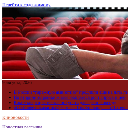
Перейти к содержимому
9 августа, 2026
В России “гаражную амнистию” продлили еще на пять ле
На вторичном рынке жилья ожидается рост спроса и цен
Какие квартиры нельзя покупать для сдачи в аренду
«Он более накачанный, чем я»: Том Холланд — о Питере 
Киноновости
Новостная рассылка