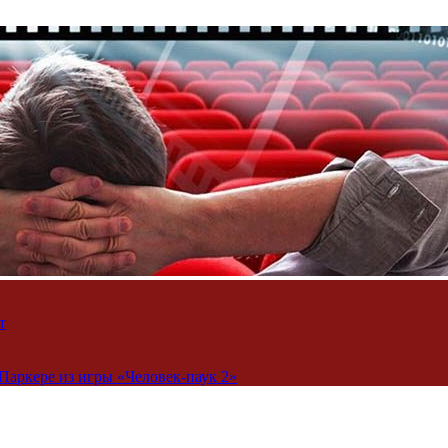
т
Паркере из игры «Человек-паук 2»