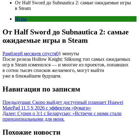
От Half Sword до Subnautica 2: самые ожидаемые игры
в Steam
Игры
От Half Sword до Subnautica 2: самые
ожидаемые игры в Steam
Рамблер
8 месяцев спустя
0
1 минуты
После релиза Hollow Knight: Silksong топ самых ожидаемых
игр в Steam изменился — и многие из проектов, попавших
в сотни тысяч списков желаемого, могут выйти
уже в ближайшем будущем.
Навигация по записям
Предыдущая:
Скоро выйдет доступный планшет Huawei
MatePad 11.5 S 2026 с эффектом «бумаги»
Далее:
Сурин о 3:1 с Беларусью: «Встречи с ними стали
принципиальными для меня.
Похожие новости