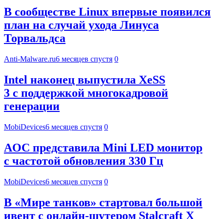
В сообществе Linux впервые появился
план на случай ухода Линуса
Торвальдса
Anti-Malware.ru
6 месяцев спустя
0
Intel наконец выпустила XeSS
3 с поддержкой многокадровой
генерации
MobiDevices
6 месяцев спустя
0
AOC представила Mini LED монитор
с частотой обновления 330 Гц
MobiDevices
6 месяцев спустя
0
В «Мире танков» стартовал большой
ивент с онлайн-шутером Stalcraft X