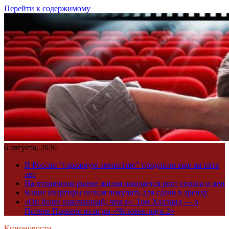
Перейти к содержимому
6 августа, 2026
В России “гаражную амнистию” продлили еще на пять
лет
На вторичном рынке жилья ожидается рост спроса и цен
Какие квартиры нельзя покупать для сдачи в аренду
«Он более накачанный, чем я»: Том Холланд — о
Питере Паркере из игры «Человек-паук 2»
Киноновости