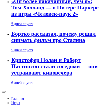
«Он более накачанный, чем я»:
Том Холланд — о Питере Паркере
из игры «Человек-паук 2»
5 дней спустя
Бортко рассказал, почему решил
снимать фильм про Сталина
5 дней спустя
Кристофер Нолан и Роберт
Паттинсон стали соседями — они
устраивают киновечера
6 дней спустя
Главная
Игры