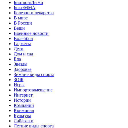
Биатлон/Лыжи
Бокс/MMA
Болезни и лекарства
В мире
В России
Вещи
Военные новости
Волейбол
Гаджеты
Дети
Дом и сад
Еда
Звёзды
Здоровье
Зимние виды спорта
ЗОЖ
Игры
Импортозамещение
Интернет
Истории
Компании
Криминал
Культура
Лайфхаки
Летние виды спорта