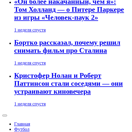
«Он более накачанный, чем я»:
Том Холланд — о Питере Паркере
из игры «Человек-паук 2»
1 неделя спустя
Бортко рассказал, почему решил
снимать фильм про Сталина
1 неделя спустя
Кристофер Нолан и Роберт
Паттинсон стали соседями — они
устраивают киновечера
1 неделя спустя
Главная
Футбол