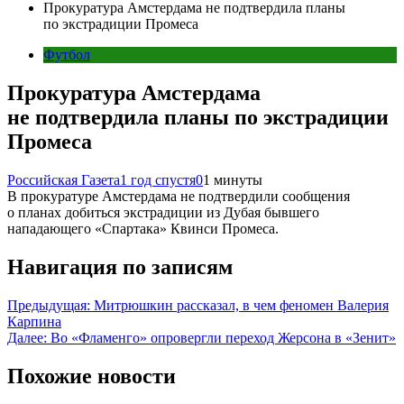
Прокуратура Амстердама не подтвердила планы
по экстрадиции Промеса
Футбол
Прокуратура Амстердама
не подтвердила планы по экстрадиции
Промеса
Российская Газета
1 год спустя
0
1 минуты
В прокуратуре Амстердама не подтвердили сообщения
о планах добиться экстрадиции из Дубая бывшего
нападающего «Спартака» Квинси Промеса.
Навигация по записям
Предыдущая:
Митрюшкин рассказал, в чем феномен Валерия
Карпина
Далее:
Во «Фламенго» опровергли переход Жерсона в «Зенит»
Похожие новости