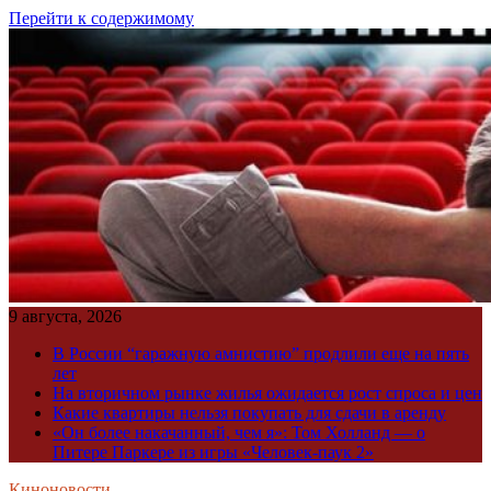
Перейти к содержимому
9 августа, 2026
В России “гаражную амнистию” продлили еще на пять
лет
На вторичном рынке жилья ожидается рост спроса и цен
Какие квартиры нельзя покупать для сдачи в аренду
«Он более накачанный, чем я»: Том Холланд — о
Питере Паркере из игры «Человек-паук 2»
Киноновости