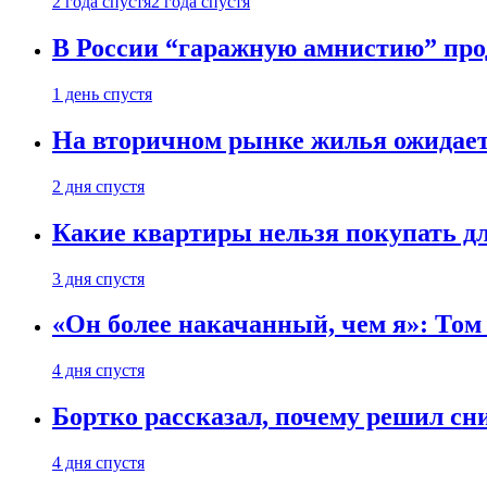
2 года спустя
2 года спустя
В России “гаражную амнистию” про
1 день спустя
На вторичном рынке жилья ожидаетс
2 дня спустя
Какие квартиры нельзя покупать дл
3 дня спустя
«Он более накачанный, чем я»: Том
4 дня спустя
Бортко рассказал, почему решил с
4 дня спустя