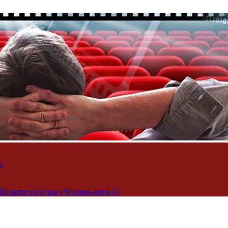
т
Паркере из игры «Человек-паук 2»