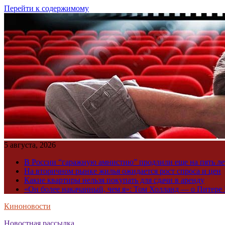
Перейти к содержимому
5 августа, 2026
В России “гаражную амнистию” продлили еще на пять ле
На вторичном рынке жилья ожидается рост спроса и цен
Какие квартиры нельзя покупать для сдачи в аренду
«Он более накачанный, чем я»: Том Холланд — о Питере 
Киноновости
Новостная рассылка