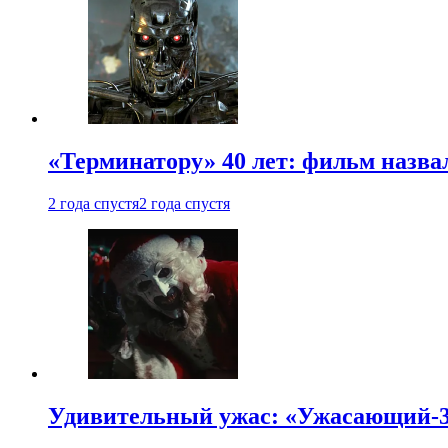
«Терминатору» 40 лет: фильм назв
2 года спустя
2 года спустя
Удивительный ужас: «Ужасающий-3»