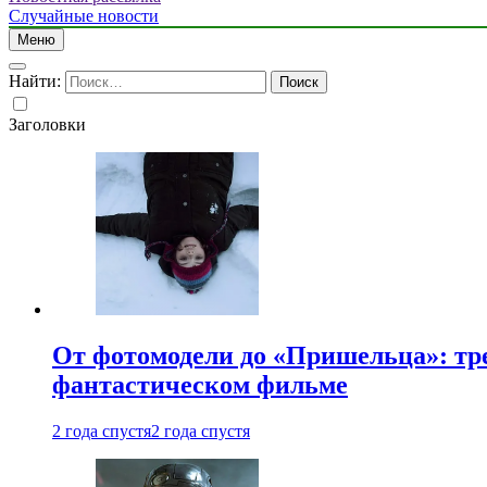
Случайные новости
Меню
Найти:
Заголовки
От фотомодели до «Пришельца»: тр
фантастическом фильме
2 года спустя
2 года спустя