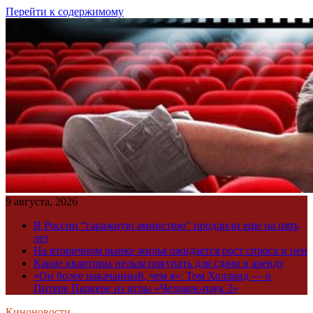
Перейти к содержимому
9 августа, 2026
В России “гаражную амнистию” продлили еще на пять
лет
На вторичном рынке жилья ожидается рост спроса и цен
Какие квартиры нельзя покупать для сдачи в аренду
«Он более накачанный, чем я»: Том Холланд — о
Питере Паркере из игры «Человек-паук 2»
Киноновости