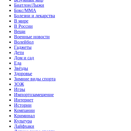
Биатлон/Лыжи
Бокс/MMA
Болезни и лекарства
В мире
В России
Вещи
Военные новости
Волейбол
Гаджеты
Дети
Дом и сад
Еда
Звёзды
Здоровье
Зимние виды спорта
ЗОЖ
Игры
Импортозамещение
Интернет
Истории
Компании
Криминал
Культура
Лайфхаки