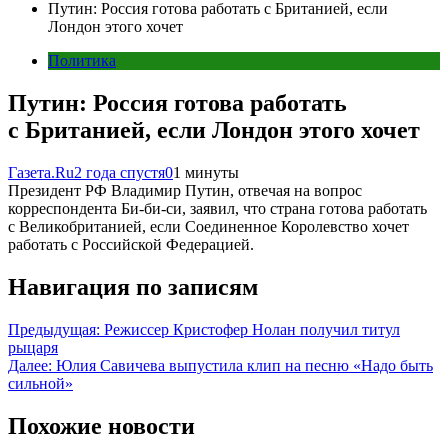
Путин: Россия готова работать с Британией, если
Лондон этого хочет
Политика
Путин: Россия готова работать
с Британией, если Лондон этого хочет
Газета.Ru
2 года спустя
0
1 минуты
Президент РФ Владимир Путин, отвечая на вопрос
корреспондента Би-би-си, заявил, что страна готова работать
с Великобританией, если Соединенное Королевство хочет
работать с Российской Федерацией.
Навигация по записям
Предыдущая:
Режиссер Кристофер Нолан получил титул
рыцаря
Далее:
Юлия Савичева выпустила клип на песню «Надо быть
сильной»
Похожие новости