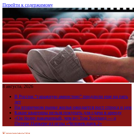
Перейти к содержимому
8 августа, 2026
В России “гаражную амнистию” продлили еще на пять
лет
На вторичном рынке жилья ожидается рост спроса и цен
Какие квартиры нельзя покупать для сдачи в аренду
«Он более накачанный, чем я»: Том Холланд — о
Питере Паркере из игры «Человек-паук 2»
Киноновости