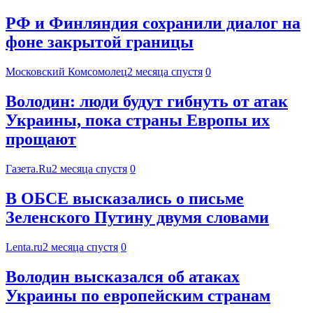
РФ и Финляндия сохранили диалог на
фоне закрытой границы
Московский Комсомолец
2 месяца спустя
0
Володин: люди будут гибнуть от атак
Украины, пока страны Европы их
прощают
Газета.Ru
2 месяца спустя
0
В ОБСЕ высказались о письме
Зеленского Путину двумя словами
Lenta.ru
2 месяца спустя
0
Володин высказался об атаках
Украины по европейским странам