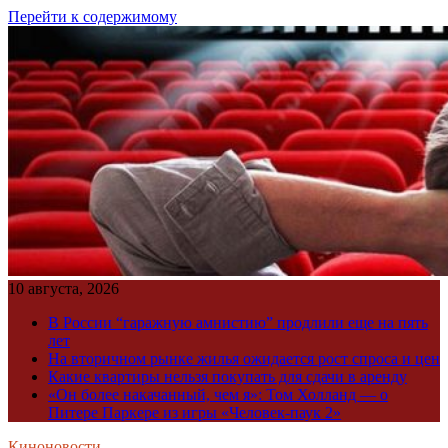
Перейти к содержимому
10 августа, 2026
В России “гаражную амнистию” продлили еще на пять
лет
На вторичном рынке жилья ожидается рост спроса и цен
Какие квартиры нельзя покупать для сдачи в аренду
«Он более накачанный, чем я»: Том Холланд — о
Питере Паркере из игры «Человек-паук 2»
Киноновости