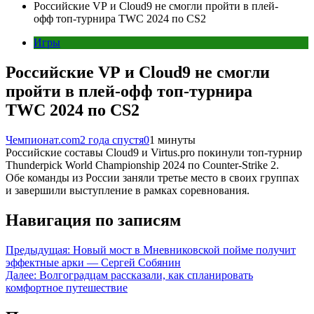
Российские VP и Cloud9 не смогли пройти в плей-
офф топ-турнира TWC 2024 по CS2
Игры
Российские VP и Cloud9 не смогли
пройти в плей-офф топ-турнира
TWC 2024 по CS2
Чемпионат.com
2 года спустя
0
1 минуты
Российские составы Cloud9 и Virtus.pro покинули топ-турнир
Thunderpick World Championship 2024 по Counter-Strike 2.
Обе команды из России заняли третье место в своих группах
и завершили выступление в рамках соревнования.
Навигация по записям
Предыдущая:
Новый мост в Мневниковской пойме получит
эффектные арки — Сергей Собянин
Далее:
Волгоградцам рассказали, как спланировать
комфортное путешествие