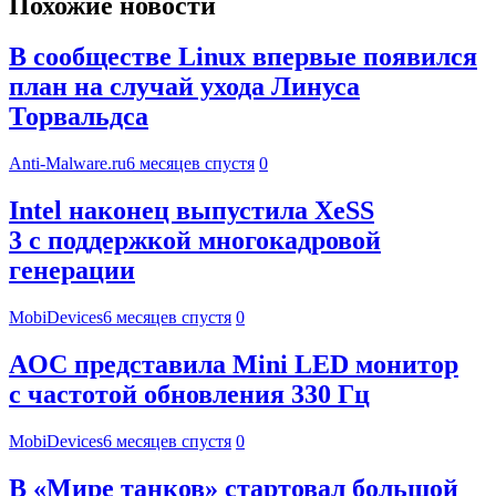
Похожие новости
В сообществе Linux впервые появился
план на случай ухода Линуса
Торвальдса
Anti-Malware.ru
6 месяцев спустя
0
Intel наконец выпустила XeSS
3 с поддержкой многокадровой
генерации
MobiDevices
6 месяцев спустя
0
AOC представила Mini LED монитор
с частотой обновления 330 Гц
MobiDevices
6 месяцев спустя
0
В «Мире танков» стартовал большой