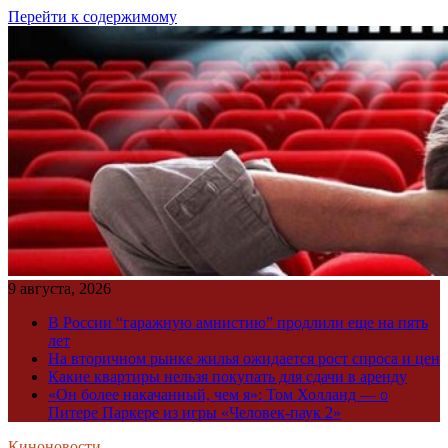
Перейти к содержимому
9 августа, 2026
В России “гаражную амнистию” продлили еще на пять
лет
На вторичном рынке жилья ожидается рост спроса и цен
Какие квартиры нельзя покупать для сдачи в аренду
«Он более накачанный, чем я»: Том Холланд — о
Питере Паркере из игры «Человек-паук 2»
Киноновости