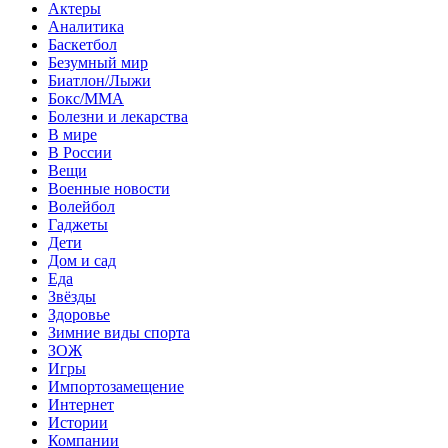
Актеры
Аналитика
Баскетбол
Безумный мир
Биатлон/Лыжи
Бокс/MMA
Болезни и лекарства
В мире
В России
Вещи
Военные новости
Волейбол
Гаджеты
Дети
Дом и сад
Еда
Звёзды
Здоровье
Зимние виды спорта
ЗОЖ
Игры
Импортозамещение
Интернет
Истории
Компании