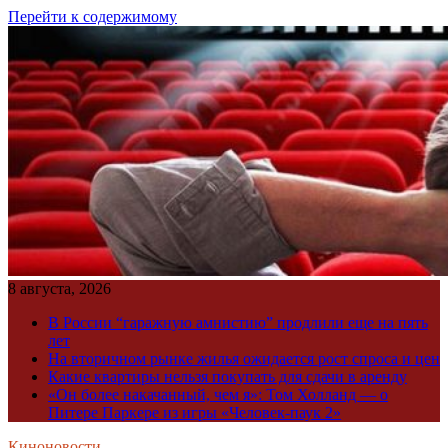
Перейти к содержимому
8 августа, 2026
В России “гаражную амнистию” продлили еще на пять
лет
На вторичном рынке жилья ожидается рост спроса и цен
Какие квартиры нельзя покупать для сдачи в аренду
«Он более накачанный, чем я»: Том Холланд — о
Питере Паркере из игры «Человек-паук 2»
Киноновости