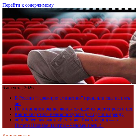
Перейти к содержимому
6 августа, 2026
В России “гаражную амнистию” продлили еще на пять
лет
На вторичном рынке жилья ожидается рост спроса и цен
Какие квартиры нельзя покупать для сдачи в аренду
«Он более накачанный, чем я»: Том Холланд — о
Питере Паркере из игры «Человек-паук 2»
Киноновости