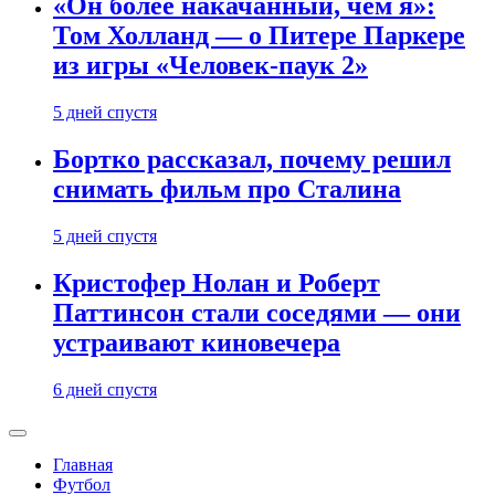
«Он более накачанный, чем я»:
Том Холланд — о Питере Паркере
из игры «Человек-паук 2»
5 дней спустя
Бортко рассказал, почему решил
снимать фильм про Сталина
5 дней спустя
Кристофер Нолан и Роберт
Паттинсон стали соседями — они
устраивают киновечера
6 дней спустя
Главная
Футбол