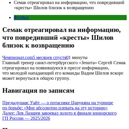
Семак отреагировал на информацию, что повредивший
«кресты» Шилов близок к возвращению
Футбол
Семак отреагировал на информацию,
что повредивший «кресты» Шилов
близок к возвращению
Чемпионат.com
5 месяцев спустя
0
1 минуты
Главный тренер санкт-петербургского «Зенита» Сергей Семак
отреагировал на появившуюся в прессе информацию,
что молодой нападающий его команды Вадим Шилов вскоре
может вернуться в общую группу.
Навигация по записям
Предыдущая:
Уайт — о потасовке Царукяна на турнире
по борьбе: «Мне абсолютно плевать на эту историю»
Далее:
Лев Лазарев завоевал золото в финале юниорского
ГП России — 2025/2026