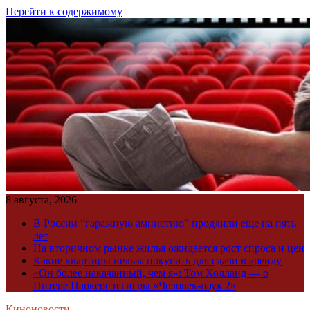
Перейти к содержимому
8 августа, 2026
В России “гаражную амнистию” продлили еще на пять
лет
На вторичном рынке жилья ожидается рост спроса и цен
Какие квартиры нельзя покупать для сдачи в аренду
«Он более накачанный, чем я»: Том Холланд — о
Питере Паркере из игры «Человек-паук 2»
Киноновости