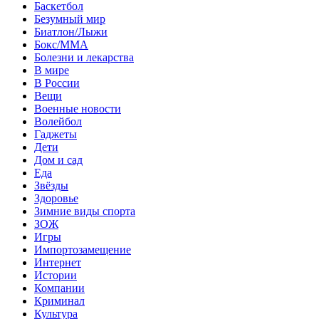
Баскетбол
Безумный мир
Биатлон/Лыжи
Бокс/MMA
Болезни и лекарства
В мире
В России
Вещи
Военные новости
Волейбол
Гаджеты
Дети
Дом и сад
Еда
Звёзды
Здоровье
Зимние виды спорта
ЗОЖ
Игры
Импортозамещение
Интернет
Истории
Компании
Криминал
Культура