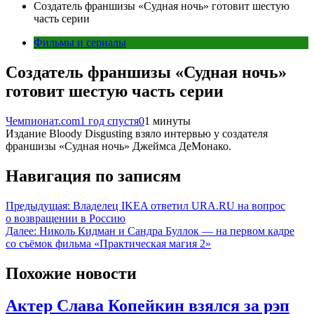
Создатель франшизы «Судная ночь» готовит шестую
часть серии
Фильмы и сериалы
Создатель франшизы «Судная ночь»
готовит шестую часть серии
Чемпионат.com
1 год спустя
0
1 минуты
Издание Bloody Disgusting взяло интервью у создателя
франшизы «Судная ночь» Джеймса ДеМонако.
Навигация по записям
Предыдущая:
Владелец IKEA ответил URA.RU на вопрос
о возвращении в Россию
Далее:
Николь Кидман и Сандра Буллок — на первом кадре
со съёмок фильма «Практическая магия 2»
Похожие новости
Актер Слава Копейкин взялся за рэп