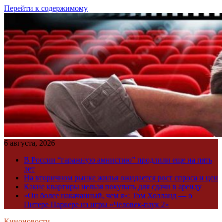
Перейти к содержимому
6 августа, 2026
В России “гаражную амнистию” продлили еще на пять
лет
На вторичном рынке жилья ожидается рост спроса и цен
Какие квартиры нельзя покупать для сдачи в аренду
«Он более накачанный, чем я»: Том Холланд — о
Питере Паркере из игры «Человек-паук 2»
Киноновости